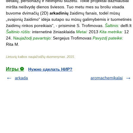
detalių, personažų ir nelinijiniu siužetu. Tokie projektai dažniausiai
miršta neišvydę dienos šviesos. Tuo metu mes su broliu visada
buvome dvimačių (2D)
arkadinių
žaidimų fanais, todėl mūsų
„svajonių žaidimo“ idėja sutapo su mūsų galimybėmis ir tuometinės
žaidimų rinkos poreikiais“, - prisiminė S. Trofimovas.
Šaltinis:
delfi.lt
Šaltinio rūšis:
internetinė žiniasklaida
Metai:
2013
Kita metrika:
12
24.
Naujažodį pavartojo:
Sergejus Trofimovas
Pavyzdį pateikė:
Rita M.
Lietuvių kalbos naujažodžių duomenynas
.
2015
.
Игры ⚽
Нужно сделать НИР?
arkada
aromachemikalai