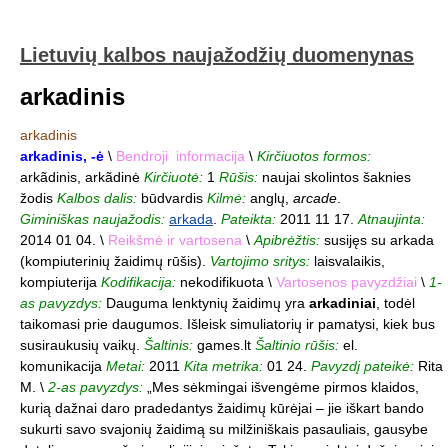
Lietuvių kalbos naujažodžių duomenynas
arkadinis
arkadinis
arkadinis, -ė
\
Bendroji informacija
\
Kirčiuotos formos:
arkãdinis, arkãdinė
Kirčiuotė:
1
Rūšis:
naujai skolintos šaknies
žodis
Kalbos dalis:
būdvardis
Kilmė:
anglų,
arcade
.
Giminiškas naujažodis:
arkada
.
Pateikta:
2011 11 17.
Atnaujinta:
2014 01 04. \
Reikšmė ir vartosena
\
Apibrėžtis:
susijęs su arkada
(kompiuterinių žaidimų rūšis).
Vartojimo sritys:
laisvalaikis,
kompiuterija
Kodifikacija:
nekodifikuota \
Vartosenos pavyzdžiai
\
1-
as pavyzdys:
Dauguma lenktynių žaidimų yra
arkadiniai
, todėl
taikomasi prie daugumos. Išleisk simuliatorių ir pamatysi, kiek bus
susiraukusių vaikų.
Šaltinis:
games.lt
Šaltinio rūšis:
el.
komunikacija
Metai:
2011
Kita metrika:
01 24.
Pavyzdį pateikė:
Rita
M. \
2-as pavyzdys:
„Mes sėkmingai išvengėme pirmos klaidos,
kurią dažnai daro pradedantys žaidimų kūrėjai – jie iškart bando
sukurti savo svajonių žaidimą su milžiniškais pasauliais, gausybe