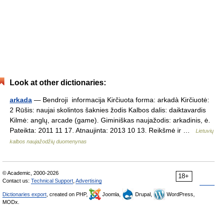
Look at other dictionaries:
arkada
— Bendroji informacija Kirčiuota forma: arkadà Kirčiuotė:
2 Rūšis: naujai skolintos šaknies žodis Kalbos dalis: daiktavardis
Kilmė: anglų, arcade (game). Giminiškas naujažodis: arkadinis, ė.
Pateikta: 2011 11 17. Atnaujinta: 2013 10 13. Reikšmė ir …
Lietuvių
kalbos naujažodžių duomenynas
© Academic, 2000-2026
18+
Contact us:
Technical Support
,
Advertising
Dictionaries export
, created on PHP,
Joomla,
Drupal,
WordPress,
MODx.